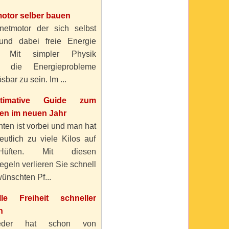
otor selber bauen
etmotor der sich selbst
 und dabei freie Energie
? Mit simpler Physik
n die Energieprobleme
sbar zu sein. Im ...
timative Guide zum
n im neuen Jahr
ten ist vorbei und man hat
eutlich zu viele Kilos auf
üften. Mit diesen
geln verlieren Sie schnell
ünschten Pf...
elle Freiheit schneller
n
eder hat schon von