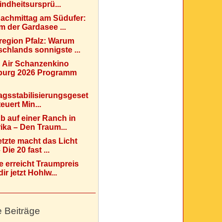
indheitsursprü...
Nachmittag am Südufer:
 der Gardasee ...
region Pfalz: Warum
chlands sonnigste ...
 Air Schanzenkino
urg 2026 Programm
agsstabilisierungsgeset
teuert Min...
b auf einer Ranch in
ka – Den Traum...
etzte macht das Licht
Die 20 fast ...
e erreicht Traumpreis
ir jetzt Hohlw...
e Beiträge