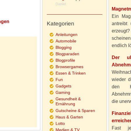
Daniel
Magnetm
Ein Magn
ngen
Kategorien
antreibt
erzeugt
Anleitungen
scheine
Automobile
endlich lö
Blogging
Blogparaden
Der ul
Blogprofile
Abnehme
Browsergames
Weihnach
Essen & Trinken
wieder d
Fun
Gadgets
den H
Gaming
Abnehmre
Gesundheit &
die unerw
Ernährung
Gutscheine & Sparen
Finanzi
Haus & Garten
erreiche
Lotto
Fast j
Medien & TV