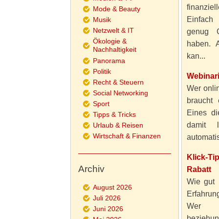
finanzie
Mode & Beauty
Einfach
Musik
Netzwelt & IT
genug 
Ökologie &
haben. A
Nachhaltigkeit
kan...
Panorama
Politik
Webinar
Recht & Steuern
Wer onlin
Social Networking
braucht 
Sport
Eines di
Tipps & Tricks
damit 
Urlaub & Reisen
Wirtschaft & Finanzen
automatisi
Klick-T
Archiv
Rabatt
Wie gut 
August 2026
Erfahru
Juli 2026
Wer al
Juni 2026
beziehun