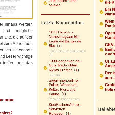
Jetzt online Lotto
die K
spielen!
Ein 
warum
Wein
Letzte Kommentare
ber hinaus werden
Deuts
t und mögliche
SPEEDxpertz -
Open
Onlinemagazin für
n alle, die auf der
Hamb
Leute mit Benzin im
ttel zum Abnehmen
GKV-
Blut
(
)
1
Beitr
der verschiedenen
spengler72@googlemail.c
z ver
om
und Leser wichtige
1000-gedanken.de -
Urlau
u treffen und das
Gute Nachrichten,
Ameri
Nichts Ernstes
(
)
1
Der l
Barbara
aus – 
argentinien.online -
Politik, Wirtschaft,
Grott
Kultur, Flora und
hole d
Fauna
(
)
1
Paco de Buenos Aires
er oder
KieuFashionArt.de -
Beliebt
Servietten
oniert?
Ratgeber
(
)
1