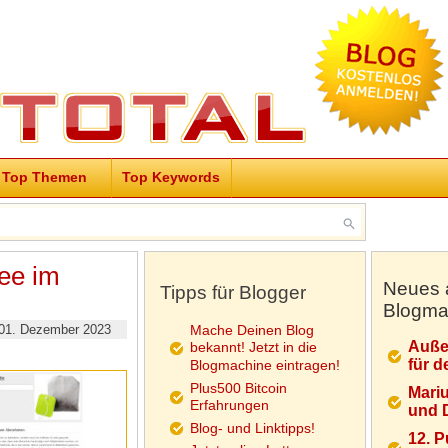
Top Themen
Top Keywords
ee im
Neues 
Tipps für Blogger
Blogma
01. Dezember 2023
Mache Deinen Blog
Auße
bekannt! Jetzt in die
für d
Blogmachine eintragen!
Plus500 Bitcoin
Mariu
Erfahrungen
und D
Blog- und Linktipps!
12. 